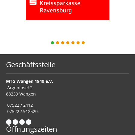
1
2
3
4
5
6
7
Geschäftsstelle
MTG Wangen 1849 e.V.
Argeninsel 2
88239 Wangen
07522 / 2412
07522 / 912520
Öffnungszeiten