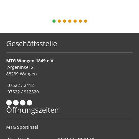
1
2
3
4
5
6
7
Geschäftsstelle
MTG Wangen 1849 e.V.
Argeninsel 2
88239 Wangen
07522 / 2412
07522 / 912520
Öffnungszeiten
MTG Sportinsel