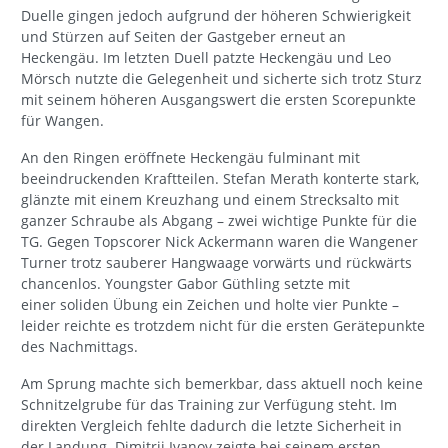
Duelle gingen jedoch aufgrund der höheren Schwierigkeit
und Stürzen auf Seiten der Gastgeber erneut an
Heckengäu. Im letzten Duell patzte Heckengäu und Leo
Mörsch nutzte die Gelegenheit und sicherte sich trotz Sturz
mit seinem höheren Ausgangswert die ersten Scorepunkte
für Wangen.
An den Ringen eröffnete Heckengäu fulminant mit
beeindruckenden Kraftteilen. Stefan Merath konterte stark,
glänzte mit einem Kreuzhang und einem Strecksalto mit
ganzer Schraube als Abgang – zwei wichtige Punkte für die
TG. Gegen Topscorer Nick Ackermann waren die Wangener
Turner trotz sauberer Hangwaage vorwärts und rückwärts
chancenlos. Youngster Gabor Güthling setzte mit
einer soliden Übung ein Zeichen und holte vier Punkte –
leider reichte es trotzdem nicht für die ersten Gerätepunkte
des Nachmittags.
Am Sprung machte sich bemerkbar, dass aktuell noch keine
Schnitzelgrube für das Training zur Verfügung steht. Im
direkten Vergleich fehlte dadurch die letzte Sicherheit in
der Landung. Dimitrii Ivanov zeigte bei seinem ersten