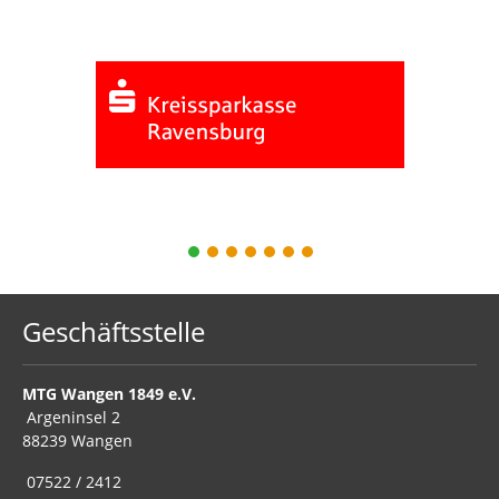
1
2
3
4
5
6
7
Geschäftsstelle
MTG Wangen 1849 e.V.
Argeninsel 2
88239 Wangen
07522 / 2412