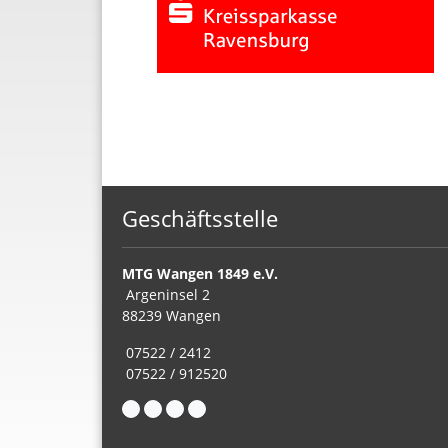
Geschäftsstelle
MTG Wangen 1849 e.V.
Argeninsel 2
88239 Wangen
07522 / 2412
07522 / 912520