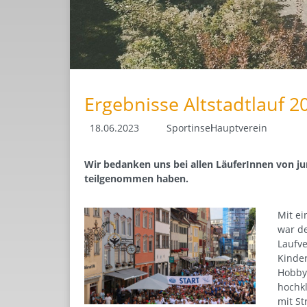
Ergebnisse Altstadtlauf 2
18.06.2023
Sportinsel
Hauptverein
Wir bedanken uns bei allen LäuferInnen von jun
teilgenommen haben.
Mit e
war de
Laufve
Kinder
Hobbyl
hochkl
mit S