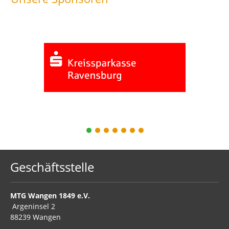
1
2
3
4
5
6
7
Geschäftsstelle
MTG Wangen 1849 e.V.
Argeninsel 2
88239 Wangen