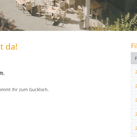
t da!
Fi
ft.
ommt Ihr zum Guckloch.