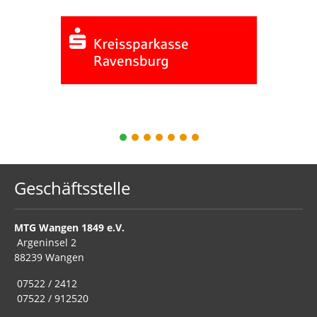
1
2
3
4
5
6
7
Geschäftsstelle
MTG Wangen 1849 e.V.
Argeninsel 2
88239 Wangen
07522 / 2412
07522 / 912520